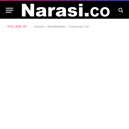
YOU ARE AT:
Home
»
Kesehatan
»
Halaman 26