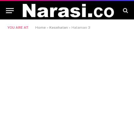
YOU ARE AT:
Home
»
Kesehatan
»
Halaman 3