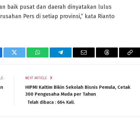
kan baik pusat dan daerah dinyatakan lulus
sahan Pers di setiap provinsi,” kata Rianto
ebook
Twitter
WhatsApp
Telegram
Email
Threads
Cop
Lin
LE
NEXT ARTICLE
an
HIPMI Kaltim Bikin Sekolah Bisnis Pemula, Cetak
300 Pengusaha Muda per Tahun
Telah dibaca : 664 Kali.