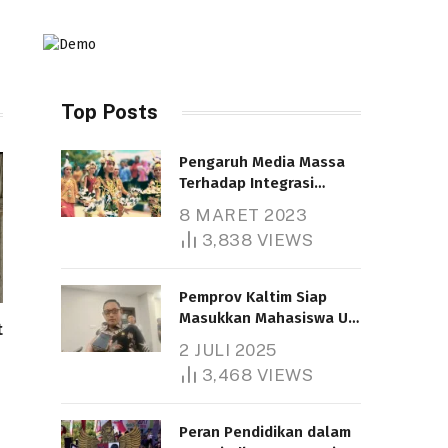
Top Posts
Pengaruh Media Massa
Terhadap Integrasi
Nasional
8 MARET 2023
Telah dibaca : 4.611 Kali.
3,838
VIEWS
Pemprov Kaltim Siap
Masukkan Mahasiswa UT
t
Samarinda dalam Skema
2 JULI 2025
Bantuan Pendidikan
3,468
VIEWS
Gratispol
Telah dibaca : 6.041 Kali.
Peran Pendidikan dalam