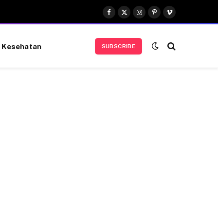
Facebook
X
Instagram
Pinterest
Vimeo
(Twitter)
Kesehatan
SUBSCRIBE