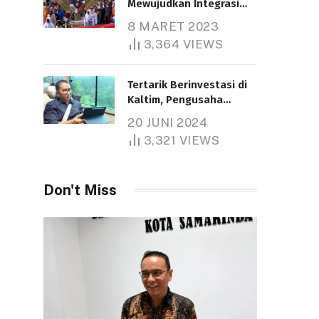
Mewujudkan Integrasi
Nasional
8 MARET 2023
Telah dibaca : 5.266 Kali.
3,364
VIEWS
Tertarik Berinvestasi di
Kaltim, Pengusaha
Tiongkok Butuh Lahan
20 JUNI 2024
1.000 Hektare
3,321
VIEWS
Telah dibaca : 1.286 Kali.
Don't Miss