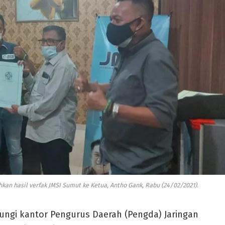
an hasil verfak JMSI Sumut ke Ketua, Antho Gank, Rabu (24/02/2021).
jungi kantor Pengurus Daerah (Pengda) Jaringan