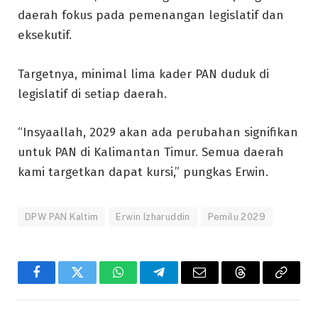
daerah fokus pada pemenangan legislatif dan
eksekutif.
Targetnya, minimal lima kader PAN duduk di
legislatif di setiap daerah.
“Insyaallah, 2029 akan ada perubahan signifikan
untuk PAN di Kalimantan Timur. Semua daerah
kami targetkan dapat kursi,” pungkas Erwin.
DPW PAN Kaltim
Erwin Izharuddin
Pemilu 2029
Facebook
Twitter
WhatsApp
Telegram
Email
Threads
Copy
Link