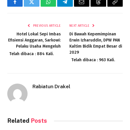
Facebook
Twitter
WhatsApp
Telegram
Email
Threads
Copy
Link
PREVIOUS ARTICLE
NEXT ARTICLE
Hotel Lokal Sepi Imbas
Di Bawah Kepemimpinan
Efisiensi Anggaran, Sarkowi:
Erwin Izharuddin, DPW PAN
Pelaku Usaha Mengeluh
Kaltim Bidik Empat Besar di
2029
Telah dibaca : 884 Kali.
Telah dibaca : 963 Kali.
Rabiatun Drakel
Related
Posts