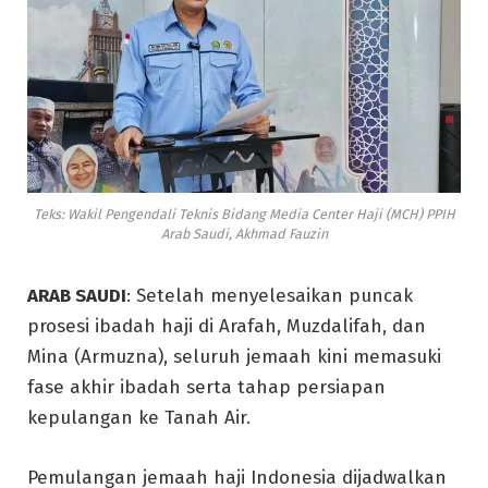
Teks: Wakil Pengendali Teknis Bidang Media Center Haji (MCH) PPIH
Arab Saudi, Akhmad Fauzin
ARAB SAUDI
: Setelah menyelesaikan puncak
prosesi ibadah haji di Arafah, Muzdalifah, dan
Mina (Armuzna), seluruh jemaah kini memasuki
fase akhir ibadah serta tahap persiapan
kepulangan ke Tanah Air.
Pemulangan jemaah haji Indonesia dijadwalkan