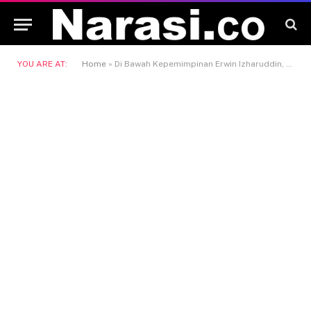
YOU ARE AT:
Home
»
Di Bawah Kepemimpinan Erwin Izharuddin, DPW PAN Kaltim Bidik Empat Besar di 2029