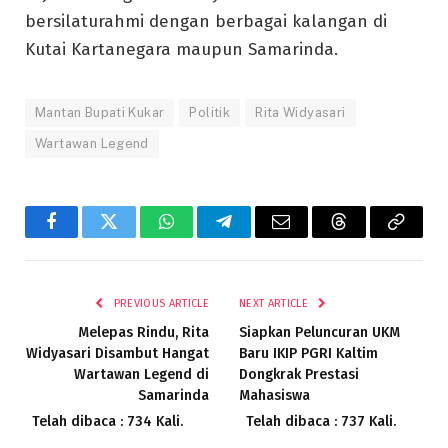
bersilaturahmi dengan berbagai kalangan di
Kutai Kartanegara maupun Samarinda.
Mantan Bupati Kukar
Politik
Rita Widyasari
Wartawan Legend
Facebook
Twitter
WhatsApp
Telegram
Email
Threads
Copy
Link
PREVIOUS ARTICLE
NEXT ARTICLE
Melepas Rindu, Rita
Siapkan Peluncuran UKM
Widyasari Disambut Hangat
Baru IKIP PGRI Kaltim
Wartawan Legend di
Dongkrak Prestasi
Samarinda
Mahasiswa
Telah dibaca : 734 Kali.
Telah dibaca : 737 Kali.