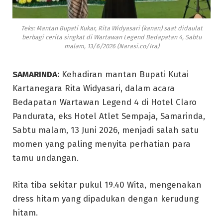
Teks: Mantan Bupati Kukar, Rita Widyasari (kanan) saat didaulat
berbagi cerita singkat di Wartawan Legend Bedapatan 4, Sabtu
malam, 13/6/2026 (Narasi.co/Ira)
SAMARINDA:
Kehadiran mantan Bupati Kutai
Kartanegara Rita Widyasari, dalam acara
Bedapatan Wartawan Legend 4 di Hotel Claro
Pandurata, eks Hotel Atlet Sempaja, Samarinda,
Sabtu malam, 13 Juni 2026, menjadi salah satu
momen yang paling menyita perhatian para
tamu undangan.
Rita tiba sekitar pukul 19.40 Wita, mengenakan
dress hitam yang dipadukan dengan kerudung
hitam.