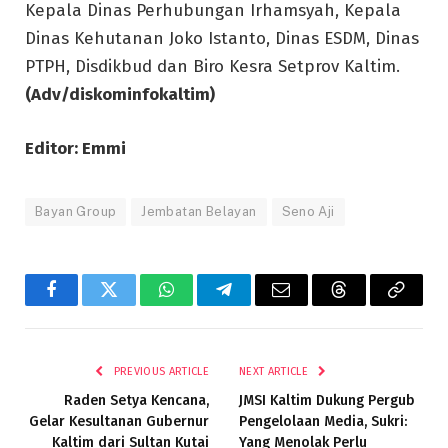
Kepala Dinas Perhubungan Irhamsyah, Kepala
Dinas Kehutanan Joko Istanto, Dinas ESDM, Dinas
PTPH, Disdikbud dan Biro Kesra Setprov Kaltim.
(Adv/diskominfokaltim)
Editor: Emmi
Bayan Group
Jembatan Belayan
Seno Aji
Facebook
Twitter
WhatsApp
Telegram
Email
Threads
Copy
Link
PREVIOUS ARTICLE
NEXT ARTICLE
Raden Setya Kencana,
JMSI Kaltim Dukung Pergub
Gelar Kesultanan Gubernur
Pengelolaan Media, Sukri:
Kaltim dari Sultan Kutai
Yang Menolak Perlu