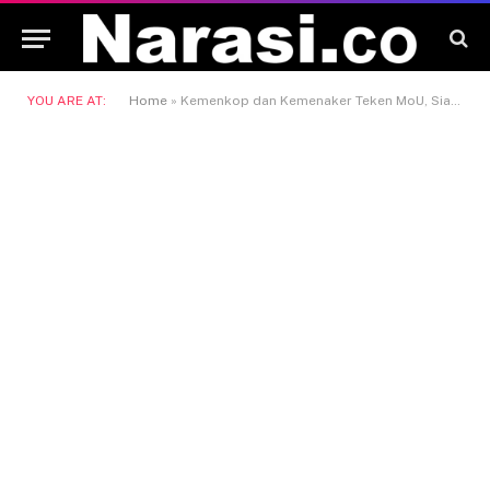
YOU ARE AT:
Home
»
Kemenkop dan Kemenaker Teken MoU, Siapkan 2 Juta Tenaga Kerja Desa untuk Kelola Koperasi Merah Putih