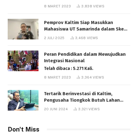
8 MARET 2023
3,838
VIEWS
Pemprov Kaltim Siap Masukkan
Mahasiswa UT Samarinda dalam Skema
Bantuan Pendidikan Gratispol
2 JULI 2025
3,468
VIEWS
Telah dibaca : 6.045 Kali.
Peran Pendidikan dalam Mewujudkan
Integrasi Nasional
Telah dibaca : 5.271 Kali.
8 MARET 2023
3,364
VIEWS
Tertarik Berinvestasi di Kaltim,
Pengusaha Tiongkok Butuh Lahan
1.000 Hektare
20 JUNI 2024
3,321
VIEWS
Telah dibaca : 1.291 Kali.
Don't Miss