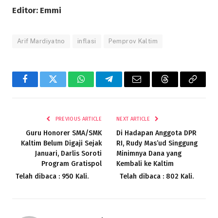
Editor: Emmi
Arif Mardiyatno
inflasi
Pemprov Kaltim
Facebook
Twitter
WhatsApp
Telegram
Email
Threads
Copy
Link
PREVIOUS ARTICLE
NEXT ARTICLE
Guru Honorer SMA/SMK
Di Hadapan Anggota DPR
Kaltim Belum Digaji Sejak
RI, Rudy Mas’ud Singgung
Januari, Darlis Soroti
Minimnya Dana yang
Program Gratispol
Kembali ke Kaltim
Telah dibaca : 950 Kali.
Telah dibaca : 802 Kali.