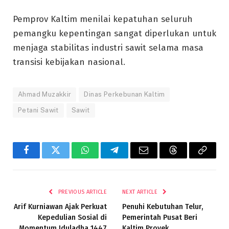
Pemprov Kaltim menilai kepatuhan seluruh
pemangku kepentingan sangat diperlukan untuk
menjaga stabilitas industri sawit selama masa
transisi kebijakan nasional.
Ahmad Muzakkir
Dinas Perkebunan Kaltim
Petani Sawit
Sawit
Facebook
Twitter
WhatsApp
Telegram
Email
Threads
Copy
Link
PREVIOUS ARTICLE
NEXT ARTICLE
Arif Kurniawan Ajak Perkuat
Penuhi Kebutuhan Telur,
Kepedulian Sosial di
Pemerintah Pusat Beri
Momentum Iduladha 1447
Kaltim Proyek