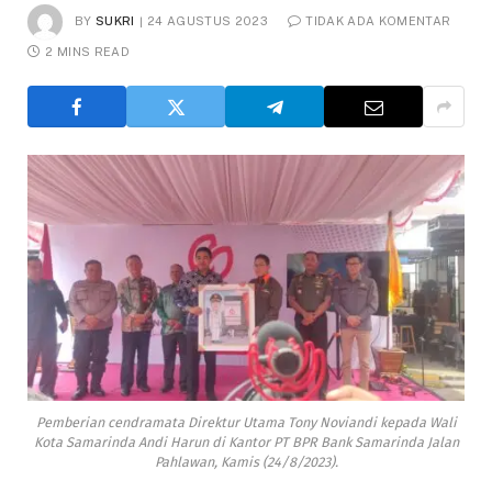
BY
SUKRI
24 AGUSTUS 2023
TIDAK ADA KOMENTAR
2 MINS READ
Pemberian cendramata Direktur Utama Tony Noviandi kepada Wali
Kota Samarinda Andi Harun di Kantor PT BPR Bank Samarinda Jalan
Pahlawan, Kamis (24/8/2023).