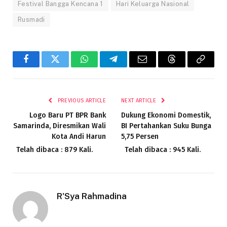
Festival Bangga Kencana 1
Hari Keluarga Nasional
Rusmadi
Facebook
Twitter
WhatsApp
Telegram
Email
Threads
Copy
Link
PREVIOUS ARTICLE
NEXT ARTICLE
Logo Baru PT BPR Bank
Dukung Ekonomi Domestik,
Samarinda, Diresmikan Wali
BI Pertahankan Suku Bunga
Kota Andi Harun
5,75 Persen
Telah dibaca : 879 Kali.
Telah dibaca : 945 Kali.
R'Sya Rahmadina