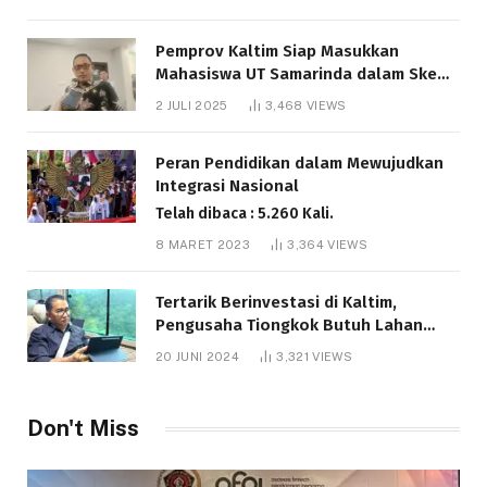
Pemprov Kaltim Siap Masukkan
Mahasiswa UT Samarinda dalam Skema
Bantuan Pendidikan Gratispol
2 JULI 2025
3,468
VIEWS
Telah dibaca : 6.037 Kali.
Peran Pendidikan dalam Mewujudkan
Integrasi Nasional
Telah dibaca : 5.260 Kali.
8 MARET 2023
3,364
VIEWS
Tertarik Berinvestasi di Kaltim,
Pengusaha Tiongkok Butuh Lahan
1.000 Hektare
20 JUNI 2024
3,321
VIEWS
Telah dibaca : 1.281 Kali.
Don't Miss