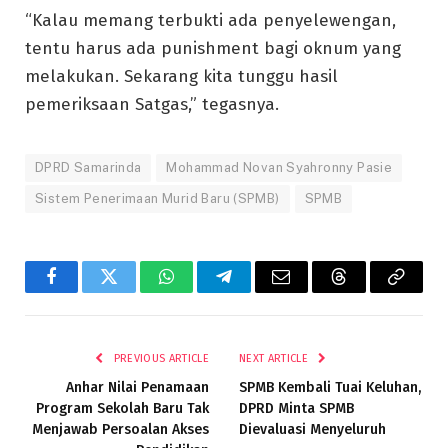
“Kalau memang terbukti ada penyelewengan,
tentu harus ada punishment bagi oknum yang
melakukan. Sekarang kita tunggu hasil
pemeriksaan Satgas,” tegasnya.
DPRD Samarinda
Mohammad Novan Syahronny Pasie
Sistem Penerimaan Murid Baru (SPMB)
SPMB
Facebook
Twitter
WhatsApp
Telegram
Email
Threads
Copy
Link
PREVIOUS ARTICLE
NEXT ARTICLE
Anhar Nilai Penamaan
SPMB Kembali Tuai Keluhan,
Program Sekolah Baru Tak
DPRD Minta SPMB
Menjawab Persoalan Akses
Dievaluasi Menyeluruh