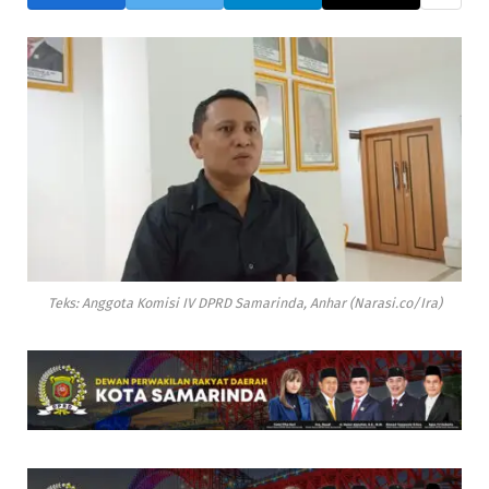
Teks: Anggota Komisi IV DPRD Samarinda, Anhar (Narasi.co/Ira)