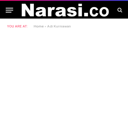
YOU ARE AT:
Home
»
Adi Kurniawan