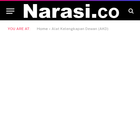
YOU ARE AT:
Home
»
Alat Kelengkapan Dewan (AKD)