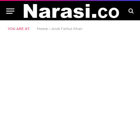
YOU ARE AT:
Home
»
Andi Fathul Khair