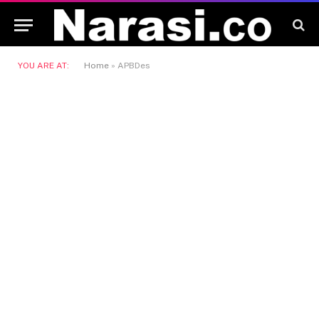
YOU ARE AT:
Home
»
APBDes