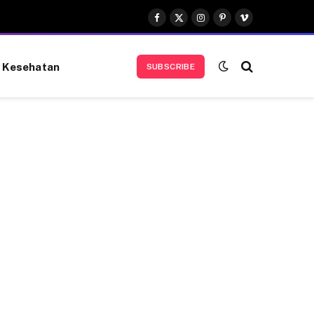
Facebook
X
Instagram
Pinterest
Vimeo
(Twitter)
Kesehatan
SUBSCRIBE