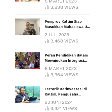
8 MARET 2023
3,838
VIEWS
Pemprov Kaltim Siap
Masukkan Mahasiswa UT
Samarinda dalam Skema
2 JULI 2025
Bantuan Pendidikan
3,468
VIEWS
Gratispol
Peran Pendidikan dalam
Mewujudkan Integrasi
Nasional
8 MARET 2023
3,364
VIEWS
Tertarik Berinvestasi di
Kaltim, Pengusaha
Tiongkok Butuh Lahan
20 JUNI 2024
1.000 Hektare
3,321
VIEWS