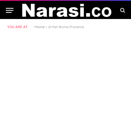
YOU ARE AT:
Home
»
Arfan Boma Pratama