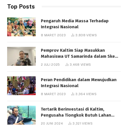
Top Posts
Pengaruh Media Massa Terhadap
Integrasi Nasional
8 MARET 2023
3,838
VIEWS
Pemprov Kaltim Siap Masukkan
Mahasiswa UT Samarinda dalam Skema
Bantuan Pendidikan Gratispol
2 JULI 2025
3,468
VIEWS
Peran Pendidikan dalam Mewujudkan
Integrasi Nasional
8 MARET 2023
3,364
VIEWS
Tertarik Berinvestasi di Kaltim,
Pengusaha Tiongkok Butuh Lahan
1.000 Hektare
20 JUNI 2024
3,321
VIEWS