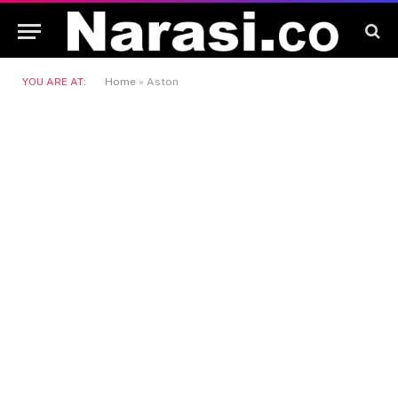
YOU ARE AT:
Home
»
Aston