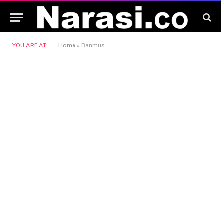
YOU ARE AT:
Home
»
Banmus