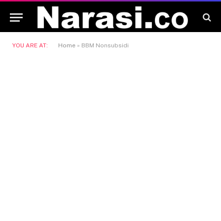
YOU ARE AT:
Home
»
BBM Nonsubsidi