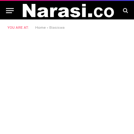
YOU ARE AT:
Home
»
Biasiswa