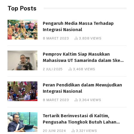
Top Posts
Pengaruh Media Massa Terhadap
Integrasi Nasional
8 MARET 2023
3,838
VIEWS
Pemprov Kaltim Siap Masukkan
Mahasiswa UT Samarinda dalam Skema
Bantuan Pendidikan Gratispol
2 JULI 2025
3,468
VIEWS
Peran Pendidikan dalam Mewujudkan
Integrasi Nasional
8 MARET 2023
3,364
VIEWS
Tertarik Berinvestasi di Kaltim,
Pengusaha Tiongkok Butuh Lahan
1.000 Hektare
20 JUNI 2024
3,321
VIEWS