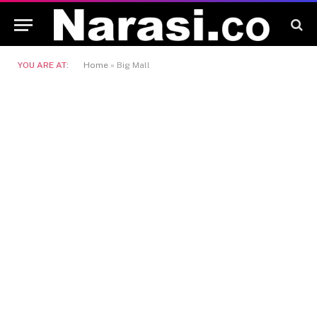
YOU ARE AT:
Home
»
Big Mall