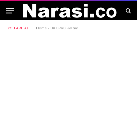
YOU ARE AT:
Home
»
BK DPRD Kaltim