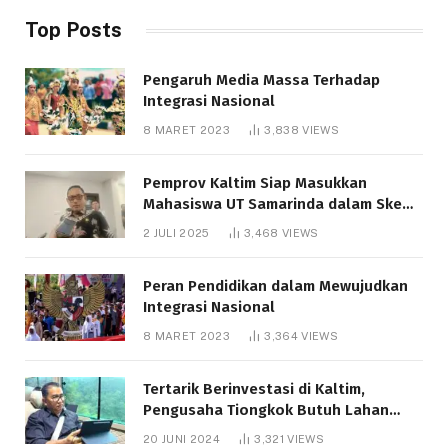
Top Posts
Pengaruh Media Massa Terhadap
Integrasi Nasional
8 MARET 2023
3,838
VIEWS
Pemprov Kaltim Siap Masukkan
Mahasiswa UT Samarinda dalam Skema
Bantuan Pendidikan Gratispol
2 JULI 2025
3,468
VIEWS
Peran Pendidikan dalam Mewujudkan
Integrasi Nasional
8 MARET 2023
3,364
VIEWS
Tertarik Berinvestasi di Kaltim,
Pengusaha Tiongkok Butuh Lahan
1.000 Hektare
20 JUNI 2024
3,321
VIEWS