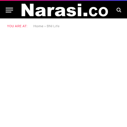
YOU ARE AT:
Home
»
BNI Life