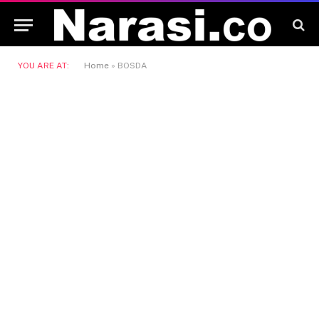
YOU ARE AT:
Home
»
BOSDA