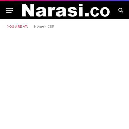
YOU ARE AT:
Home
»
CSR