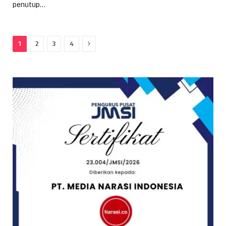
penutup…
Next
1
2
3
4