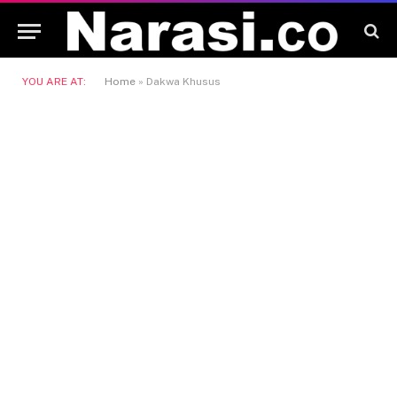
YOU ARE AT:
Home
»
Dakwa Khusus