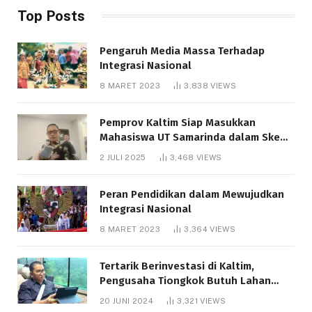
Top Posts
Pengaruh Media Massa Terhadap
Integrasi Nasional
8 MARET 2023
3,838
VIEWS
Pemprov Kaltim Siap Masukkan
Mahasiswa UT Samarinda dalam Skema
Bantuan Pendidikan Gratispol
2 JULI 2025
3,468
VIEWS
Peran Pendidikan dalam Mewujudkan
Integrasi Nasional
8 MARET 2023
3,364
VIEWS
Tertarik Berinvestasi di Kaltim,
Pengusaha Tiongkok Butuh Lahan
1.000 Hektare
20 JUNI 2024
3,321
VIEWS