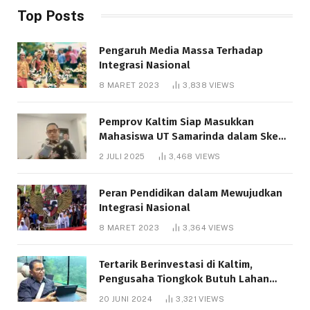
Top Posts
Pengaruh Media Massa Terhadap
Integrasi Nasional
8 MARET 2023
3,838
VIEWS
Pemprov Kaltim Siap Masukkan
Mahasiswa UT Samarinda dalam Skema
Bantuan Pendidikan Gratispol
2 JULI 2025
3,468
VIEWS
Peran Pendidikan dalam Mewujudkan
Integrasi Nasional
8 MARET 2023
3,364
VIEWS
Tertarik Berinvestasi di Kaltim,
Pengusaha Tiongkok Butuh Lahan
1.000 Hektare
20 JUNI 2024
3,321
VIEWS