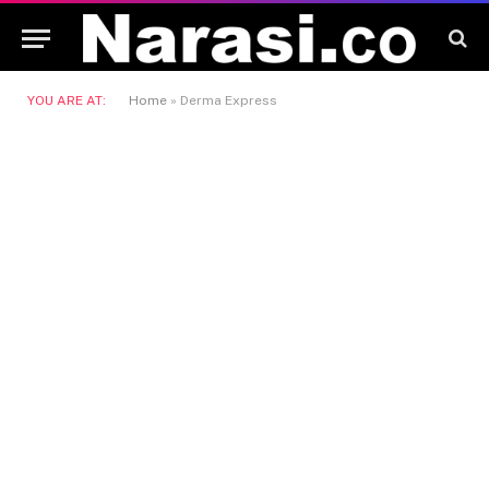
YOU ARE AT:
Home
»
Derma Express