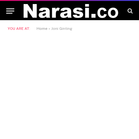
YOU ARE AT:
Home
»
Joni Ginting