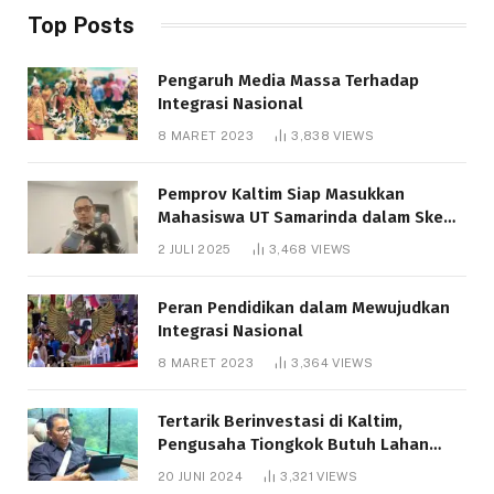
Top Posts
Pengaruh Media Massa Terhadap
Integrasi Nasional
8 MARET 2023
3,838
VIEWS
Pemprov Kaltim Siap Masukkan
Mahasiswa UT Samarinda dalam Skema
Bantuan Pendidikan Gratispol
2 JULI 2025
3,468
VIEWS
Peran Pendidikan dalam Mewujudkan
Integrasi Nasional
8 MARET 2023
3,364
VIEWS
Tertarik Berinvestasi di Kaltim,
Pengusaha Tiongkok Butuh Lahan
1.000 Hektare
20 JUNI 2024
3,321
VIEWS