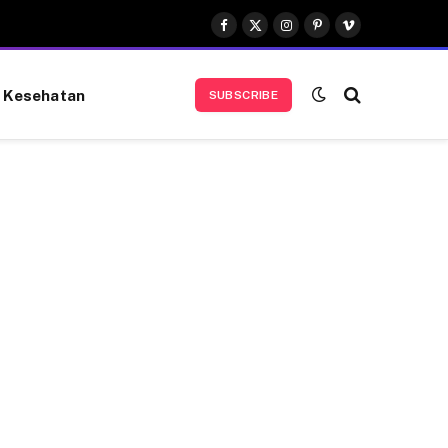
Facebook
X
Instagram
Pinterest
Vimeo
(Twitter)
Kesehatan
SUBSCRIBE