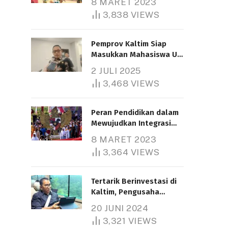
8 MARET 2023
3,838
VIEWS
Pemprov Kaltim Siap
Masukkan Mahasiswa UT
Samarinda dalam Skema
2 JULI 2025
Bantuan Pendidikan
3,468
VIEWS
Gratispol
Peran Pendidikan dalam
Mewujudkan Integrasi
Nasional
8 MARET 2023
3,364
VIEWS
Tertarik Berinvestasi di
Kaltim, Pengusaha
Tiongkok Butuh Lahan
20 JUNI 2024
1.000 Hektare
3,321
VIEWS