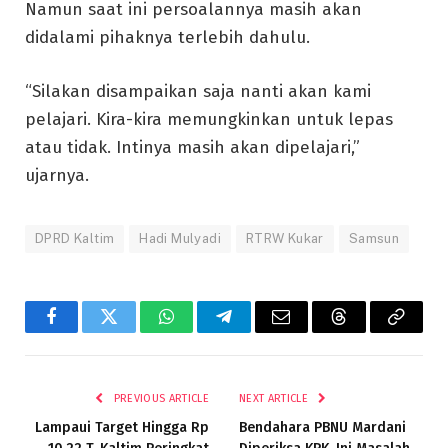
Namun saat ini persoalannya masih akan
didalami pihaknya terlebih dahulu.
“Silakan disampaikan saja nanti akan kami
pelajari. Kira-kira memungkinkan untuk lepas
atau tidak. Intinya masih akan dipelajari,”
ujarnya.
DPRD Kaltim
Hadi Mulyadi
RTRW Kukar
Samsun
Facebook
Twitter
WhatsApp
Telegram
Email
Threads
Copy
Link
PREVIOUS ARTICLE
NEXT ARTICLE
Lampaui Target Hingga Rp
Bendahara PBNU Mardani