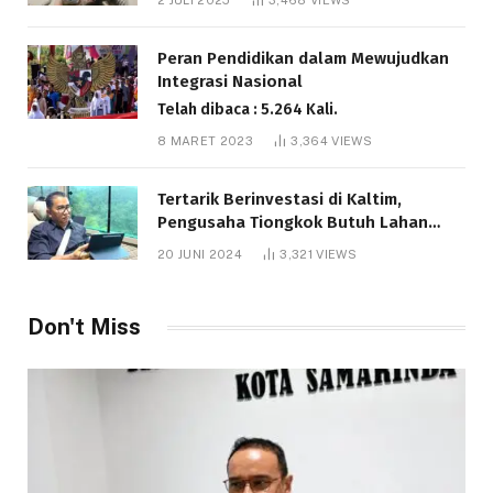
2 JULI 2025
3,468
VIEWS
Telah dibaca : 6.039 Kali.
Peran Pendidikan dalam Mewujudkan
Integrasi Nasional
Telah dibaca : 5.264 Kali.
8 MARET 2023
3,364
VIEWS
Tertarik Berinvestasi di Kaltim,
Pengusaha Tiongkok Butuh Lahan
1.000 Hektare
20 JUNI 2024
3,321
VIEWS
Telah dibaca : 1.283 Kali.
Don't Miss