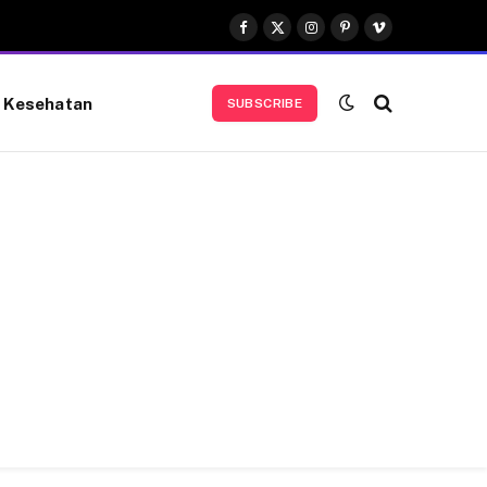
Facebook
X
Instagram
Pinterest
Vimeo
(Twitter)
Kesehatan
SUBSCRIBE