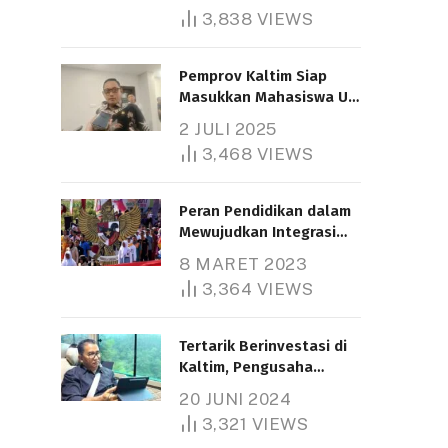
3,838
VIEWS
Pemprov Kaltim Siap
Masukkan Mahasiswa UT
Samarinda dalam Skema
2 JULI 2025
Bantuan Pendidikan
3,468
VIEWS
Gratispol
Peran Pendidikan dalam
Mewujudkan Integrasi
Nasional
8 MARET 2023
3,364
VIEWS
Tertarik Berinvestasi di
Kaltim, Pengusaha
Tiongkok Butuh Lahan
20 JUNI 2024
1.000 Hektare
3,321
VIEWS