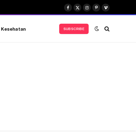
Facebook
X
Instagram
Pinterest
Vimeo
(Twitter)
Kesehatan
SUBSCRIBE