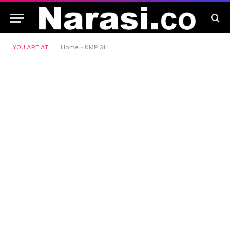
YOU ARE AT:
Home
»
KMP Gili