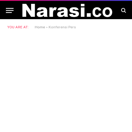
YOU ARE AT:
Home
»
Konferensi Pers