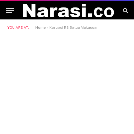
YOU ARE AT:
Home
»
Korupsi RS Batua Makassar