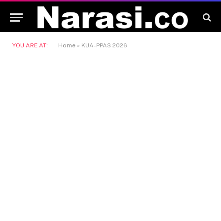
YOU ARE AT:
Home
»
KUA-PPAS 2026