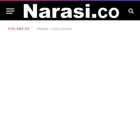
YOU ARE AT:
Home
»
Lalu Lintas