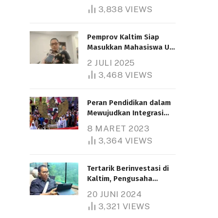
3,838
VIEWS
Pemprov Kaltim Siap
Masukkan Mahasiswa UT
Samarinda dalam Skema
2 JULI 2025
Bantuan Pendidikan
3,468
VIEWS
Gratispol
Peran Pendidikan dalam
Mewujudkan Integrasi
Nasional
8 MARET 2023
3,364
VIEWS
Tertarik Berinvestasi di
Kaltim, Pengusaha
Tiongkok Butuh Lahan
20 JUNI 2024
1.000 Hektare
3,321
VIEWS