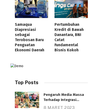
Samaqua
Pertumbuhan
Diapresiasi
Kredit di Bawah
sebagai
Danantara, BNI
Terobosan Baru
Catat
Penguatan
Fundamental
Ekonomi Daerah
Bisnis Kokoh
Top Posts
Pengaruh Media Massa
Terhadap Integrasi
Nasional
8 MARET 2023