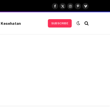
Facebook
X
Instagram
Pinterest
Vimeo
(Twitter)
Kesehatan
SUBSCRIBE