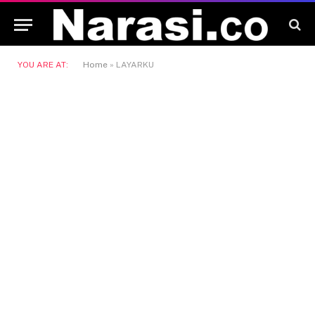
YOU ARE AT:
Home
»
LAYARKU