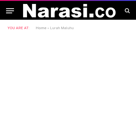
YOU ARE AT:
Home
»
Lurah Maluhu