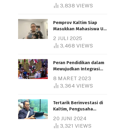
3,838
VIEWS
Pemprov Kaltim Siap
Masukkan Mahasiswa UT
Samarinda dalam Skema
2 JULI 2025
Bantuan Pendidikan
3,468
VIEWS
Gratispol
Peran Pendidikan dalam
Mewujudkan Integrasi
Nasional
8 MARET 2023
3,364
VIEWS
Tertarik Berinvestasi di
Kaltim, Pengusaha
Tiongkok Butuh Lahan
20 JUNI 2024
1.000 Hektare
3,321
VIEWS