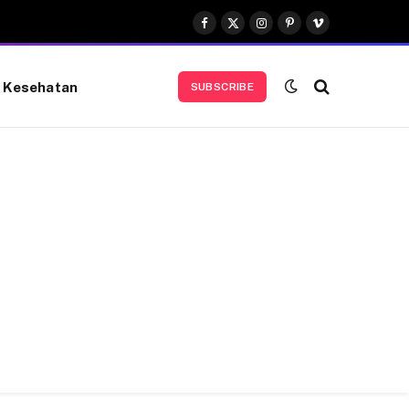
Facebook
X
Instagram
Pinterest
Vimeo
(Twitter)
Kesehatan
SUBSCRIBE