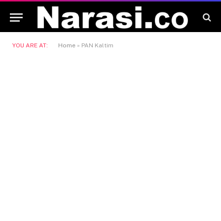
YOU ARE AT:
Home
»
PAN Kaltim