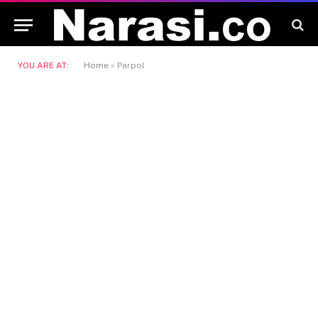
YOU ARE AT:
Home
»
Parpol