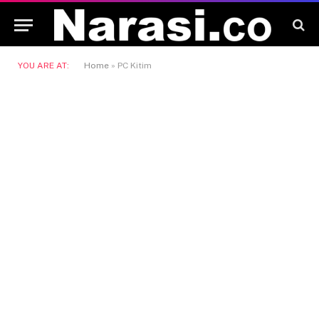
YOU ARE AT:
Home
»
PC Kitim