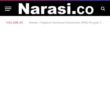
YOU ARE AT:
Home
»
Pejabat Pembuat Komitmen (PPK) Proyek Terowongan Samarinda