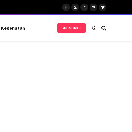
Facebook
X
Instagram
Pinterest
Vimeo
(Twitter)
Kesehatan
SUBSCRIBE