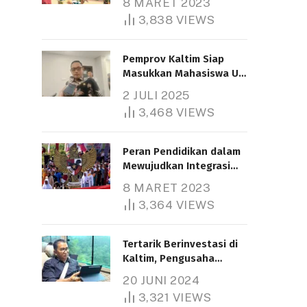
8 MARET 2023
3,838
VIEWS
Pemprov Kaltim Siap
Masukkan Mahasiswa UT
Samarinda dalam Skema
2 JULI 2025
Bantuan Pendidikan
3,468
VIEWS
Gratispol
Peran Pendidikan dalam
Mewujudkan Integrasi
Nasional
8 MARET 2023
3,364
VIEWS
Tertarik Berinvestasi di
Kaltim, Pengusaha
Tiongkok Butuh Lahan
20 JUNI 2024
1.000 Hektare
3,321
VIEWS