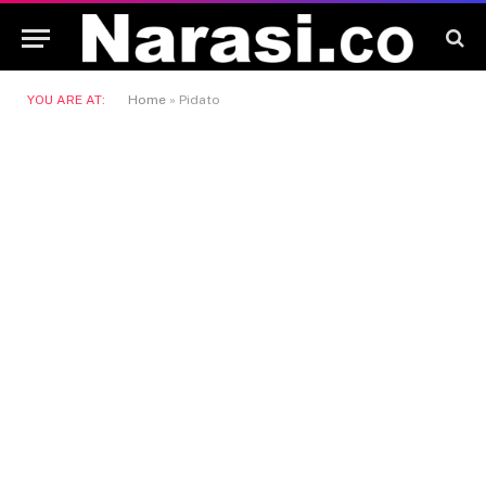
YOU ARE AT:
Home
»
Pidato