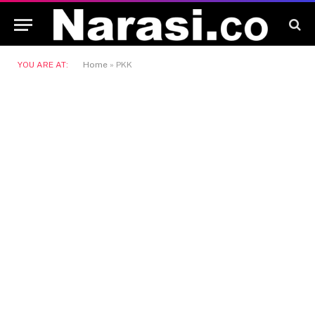
YOU ARE AT:
Home
»
PKK