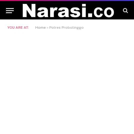
YOU ARE AT:
Home
»
Polres Probolinggo