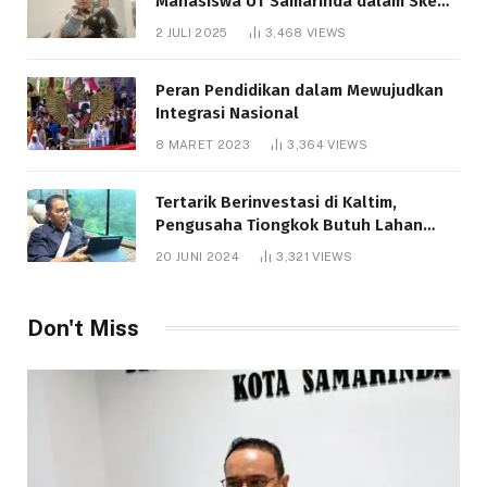
Mahasiswa UT Samarinda dalam Skema
Bantuan Pendidikan Gratispol
2 JULI 2025
3,468
VIEWS
Peran Pendidikan dalam Mewujudkan
Integrasi Nasional
8 MARET 2023
3,364
VIEWS
Tertarik Berinvestasi di Kaltim,
Pengusaha Tiongkok Butuh Lahan
1.000 Hektare
20 JUNI 2024
3,321
VIEWS
Don't Miss